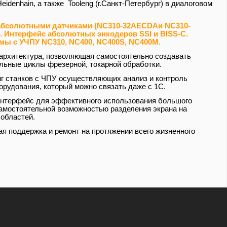
eidenhain, а также Tooleng (г.Санкт-Петербург)
в диалоговом
 абсолютными датчиками (NC310-32AECDAи NC310-
. Интерфейс абсолютных энкодеров SSI и BISS-C.
мы с УЧПУ NC310, NC400, NC400S, NC400M.
архитектура, позволяющая самостоятельно создавать
льные циклы фрезерной, токарной обработки.
г станков с ЧПУ осуществляющих анализ и контроль
орудования, который можно связать даже с 1С.
нтерфейс для эффективного использования большого
самостоятельной возможностью разделения экрана на
 областей.
ая поддержка и ремонт на протяжении всего жизненного