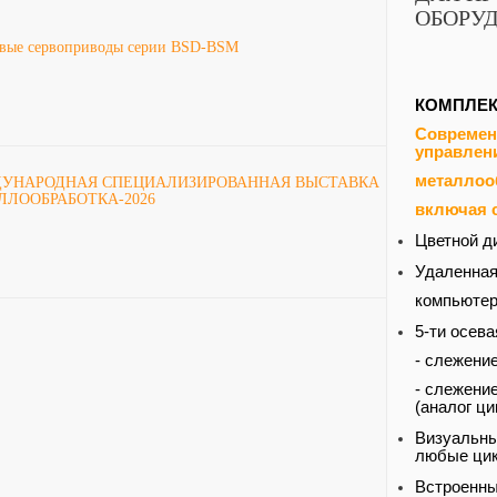
ОБОРУ
вые сервоприводы серии BSD-BSM
КОМПЛЕК
Современ
управлен
металлоо
УНАРОДНАЯ СПЕЦИАЛИЗИРОВАННАЯ ВЫСТАВКА
ЛЛООБРАБОТКА-2026
включая с
Цветной д
Удаленная
компьютер
5-ти осева
- слежени
- слежение
(аналог ци
Визуальны
любые цик
Встроенны