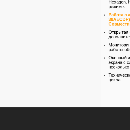
Hexagon, H
режиме.
Работа с
38АECDP)
Совмести
Открытая 
дополните
Мониторин
работы об
Оконный и
экрана с 
несколько
Техническ
цикла.