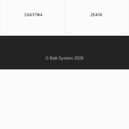
2А637Ф4
2Е450
© Balt-System 2026